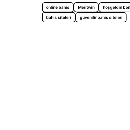
online bahis
Meritwin
hoşgeldin bo
bahis siteleri
güvenilir bahis siteleri