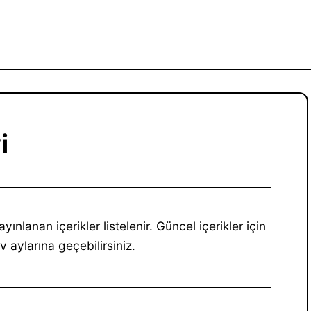
i
anan içerikler listelenir. Güncel içerikler için
v aylarına geçebilirsiniz.