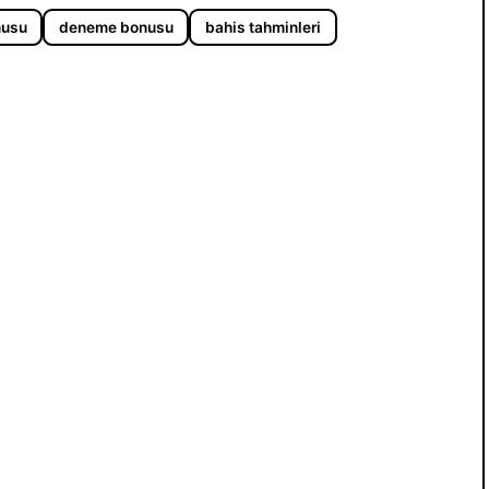
nusu
deneme bonusu
bahis tahminleri