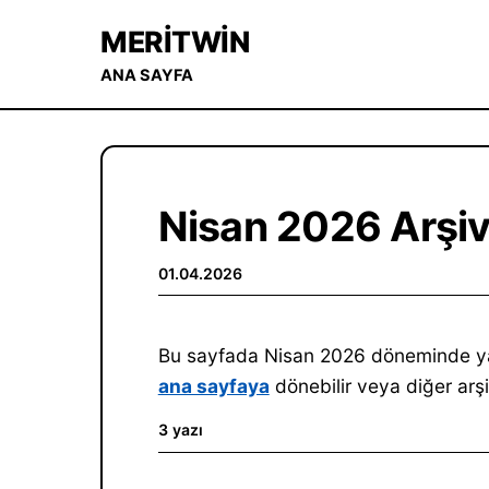
MERITWIN
ANA SAYFA
Nisan 2026 Arşiv
01.04.2026
Bu sayfada Nisan 2026 döneminde yayınl
ana sayfaya
dönebilir veya diğer arşi
3 yazı