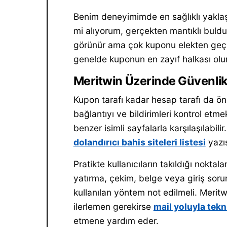
Benim deneyimimde en sağlıklı yakla
mi alıyorum, gerçekten mantıklı buldu
görünür ama çok kuponu elekten geçiri
genelde kuponun en zayıf halkası olur
Meritwin Üzerinde Güvenlik
Kupon tarafı kadar hesap tarafı da ön
bağlantıyı ve bildirimleri kontrol etm
benzer isimli sayfalarla karşılaşılabili
dolandırıcı bahis siteleri listesi
yazıs
Pratikte kullanıcıların takıldığı nokta
yatırma, çekim, belge veya giriş soru
kullanılan yöntem not edilmeli. Meri
ilerlemen gerekirse
mail yoluyla tek
etmene yardım eder.