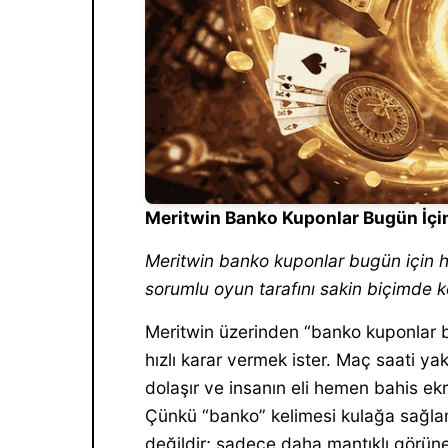
Meritwin Banko Kuponlar Bugün İçi
Meritwin banko kuponlar bugün için h
sorumlu oyun tarafını sakin biçimde ko
Meritwin üzerinden “banko kuponlar b
hızlı karar vermek ister. Maç saati ya
dolaşır ve insanın eli hemen bahis e
Çünkü “banko” kelimesi kulağa sağlam
değildir; sadece daha mantıklı görünen,