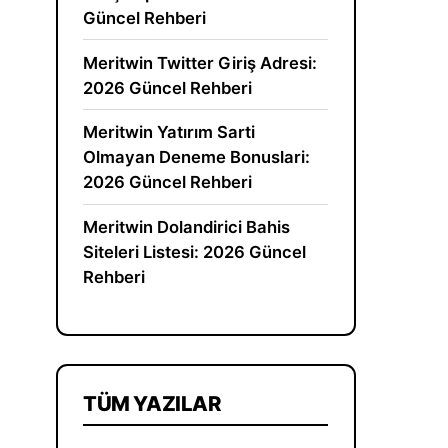
Güncel Rehberi
Meritwin Twitter Giriş Adresi:
2026 Güncel Rehberi
Meritwin Yatırım Sarti
Olmayan Deneme Bonuslari:
2026 Güncel Rehberi
Meritwin Dolandirici Bahis
Siteleri Listesi: 2026 Güncel
Rehberi
TÜM YAZILAR