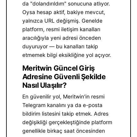
da "dolandırıldım" sonucuna atlıyor.
Oysa hesap aktif, bakiye mevcut,
yalnızca URL değişmiş. Genelde
platform, resmi iletişim kanalları
aracılığıyla yeni adresi önceden
duyuruyor — bu kanalları takip
etmemek bilgi eksikliğine yol açıyor.
Meritwin Güncel Giriş
Adresine Güvenli Şekilde
Nasıl Ulaşılır?
En güvenilir yol, Meritwin'in resmi
Telegram kanalını ya da e-posta
bildirim listesini takip etmek. Adres
değişikliği gerçekleştiğinde platform
genellikle birkaç saat öncesinden