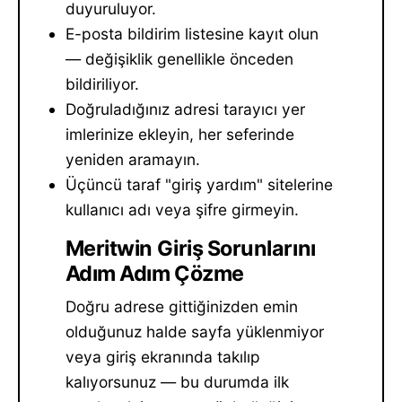
duyuruluyor.
E-posta bildirim listesine kayıt olun
— değişiklik genellikle önceden
bildiriliyor.
Doğruladığınız adresi tarayıcı yer
imlerinize ekleyin, her seferinde
yeniden aramayın.
Üçüncü taraf "giriş yardım" sitelerine
kullanıcı adı veya şifre girmeyin.
Meritwin Giriş Sorunlarını
Adım Adım Çözme
Doğru adrese gittiğinizden emin
olduğunuz halde sayfa yüklenmiyor
veya giriş ekranında takılıp
kalıyorsunuz — bu durumda ilk