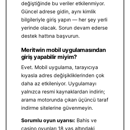
değiştiğinde bu veriler etkilenmiyor.
Güncel adrese gidin, aynı kimlik
bilgileriyle giriş yapın — her şey yerli
yerinde olacak. Sorun devam ederse
destek hattına başvurun.
Meritwin mobil uygulamasından
giriş yapabilir miyim?
Evet. Mobil uygulama, tarayıcıya
kıyasla adres değişikliklerinden çok
daha az etkileniyor. Uygulamayı
yalnızca resmi kaynaklardan indirin;
arama motorunda çıkan üçüncü taraf
indirme sitelerine güvenmeyin.
Sorumlu oyun uyarısı:
Bahis ve
casino oyunları 18 yaş altındaki