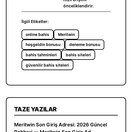
önceliklendirir.
İlgili Etiketler:
online bahis
Meritwin
hoşgeldin bonusu
deneme bonusu
bahis tahminleri
bahis siteleri
güvenilir bahis siteleri
TAZE YAZILAR
Meritwin Son Giriş Adresi: 2026 Güncel