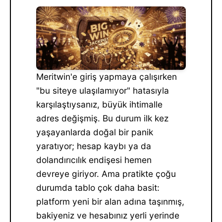
Meritwin'e giriş yapmaya çalışırken
"bu siteye ulaşılamıyor" hatasıyla
karşılaştıysanız, büyük ihtimalle
adres değişmiş. Bu durum ilk kez
yaşayanlarda doğal bir panik
yaratıyor; hesap kaybı ya da
dolandırıcılık endişesi hemen
devreye giriyor. Ama pratikte çoğu
durumda tablo çok daha basit:
platform yeni bir alan adına taşınmış,
bakiyeniz ve hesabınız yerli yerinde