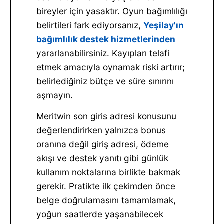
bireyler için yasaktır. Oyun bağımlılığı
belirtileri fark ediyorsanız,
Yeşilay'ın
bağımlılık destek hizmetlerinden
yararlanabilirsiniz. Kayıpları telafi
etmek amacıyla oynamak riski artırır;
belirlediğiniz bütçe ve süre sınırını
aşmayın.
Meritwin son giris adresi konusunu
değerlendirirken yalnızca bonus
oranına değil giriş adresi, ödeme
akışı ve destek yanıtı gibi günlük
kullanım noktalarına birlikte bakmak
gerekir. Pratikte ilk çekimden önce
belge doğrulamasını tamamlamak,
yoğun saatlerde yaşanabilecek