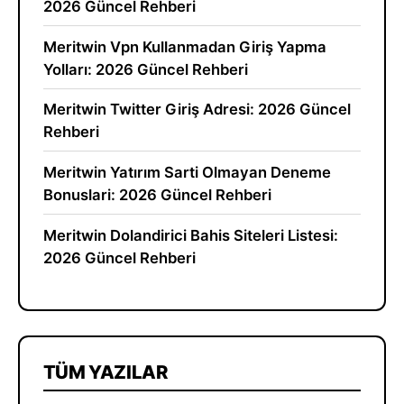
2026 Güncel Rehberi
Meritwin Vpn Kullanmadan Giriş Yapma
Yolları: 2026 Güncel Rehberi
Meritwin Twitter Giriş Adresi: 2026 Güncel
Rehberi
Meritwin Yatırım Sarti Olmayan Deneme
Bonuslari: 2026 Güncel Rehberi
Meritwin Dolandirici Bahis Siteleri Listesi:
2026 Güncel Rehberi
TÜM YAZILAR