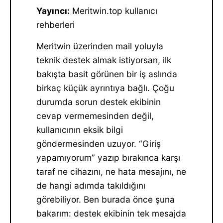
Yayıncı:
Meritwin.top kullanıcı
rehberleri
Meritwin üzerinden mail yoluyla
teknik destek almak istiyorsan, ilk
bakışta basit görünen bir iş aslında
birkaç küçük ayrıntıya bağlı. Çoğu
durumda sorun destek ekibinin
cevap vermemesinden değil,
kullanıcının eksik bilgi
göndermesinden uzuyor. “Giriş
yapamıyorum” yazıp bırakınca karşı
taraf ne cihazını, ne hata mesajını, ne
de hangi adımda takıldığını
görebiliyor. Ben burada önce şuna
bakarım: destek ekibinin tek mesajda