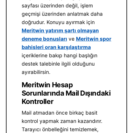
sayfası üzerinden değil, işlem
geçmişi üzerinden anlatmak daha
doğrudur. Konuyu ayırmak için
Meritwin yatırım şartı olmayan
deneme bonusları
ve
Meritwin spor
bahisleri oran karşılaştırma
içeriklerine bakıp hangi başlığın
destek talebinle ilgili olduğunu
ayırabilirsin.
Meritwin Hesap
Sorunlarında Mail Dışındaki
Kontroller
Mail atmadan önce birkaç basit
kontrol yapmak zaman kazandırır.
Tarayıcı önbelleğini temizlemek,