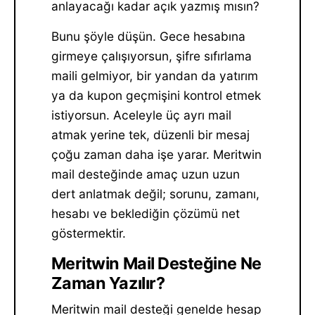
anlayacağı kadar açık yazmış mısın?
Bunu şöyle düşün. Gece hesabına
girmeye çalışıyorsun, şifre sıfırlama
maili gelmiyor, bir yandan da yatırım
ya da kupon geçmişini kontrol etmek
istiyorsun. Aceleyle üç ayrı mail
atmak yerine tek, düzenli bir mesaj
çoğu zaman daha işe yarar. Meritwin
mail desteğinde amaç uzun uzun
dert anlatmak değil; sorunu, zamanı,
hesabı ve beklediğin çözümü net
göstermektir.
Meritwin Mail Desteğine Ne
Zaman Yazılır?
Meritwin mail desteği genelde hesap