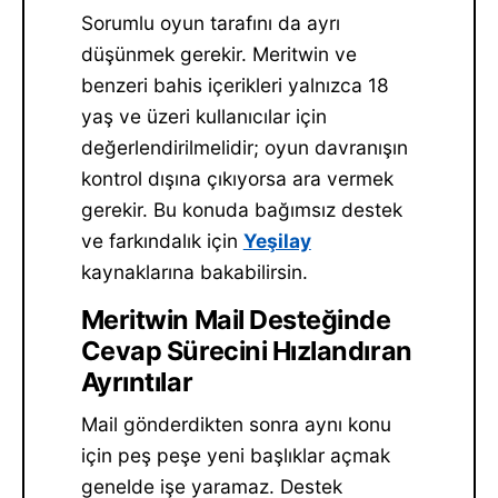
Sorumlu oyun tarafını da ayrı
düşünmek gerekir. Meritwin ve
benzeri bahis içerikleri yalnızca 18
yaş ve üzeri kullanıcılar için
değerlendirilmelidir; oyun davranışın
kontrol dışına çıkıyorsa ara vermek
gerekir. Bu konuda bağımsız destek
ve farkındalık için
Yeşilay
kaynaklarına bakabilirsin.
Meritwin Mail Desteğinde
Cevap Sürecini Hızlandıran
Ayrıntılar
Mail gönderdikten sonra aynı konu
için peş peşe yeni başlıklar açmak
genelde işe yaramaz. Destek