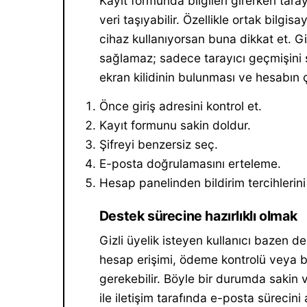
Kayıt formunda bilgileri girerken tara
veri taşıyabilir. Özellikle ortak bilgisa
cihaz kullanıyorsan buna dikkat et. G
sağlamaz; sadece tarayıcı geçmişini sın
ekran kilidinin bulunması ve hesabın çık
Önce giriş adresini kontrol et.
Kayıt formunu sakin doldur.
Şifreyi benzersiz seç.
E-posta doğrulamasını erteleme.
Hesap panelinden bildirim tercihlerin
Destek sürecine hazırlıklı olmak
Gizli üyelik isteyen kullanıcı bazen 
hesap erişimi, ödeme kontrolü veya b
gerekebilir. Böyle bir durumda sakin ve 
ile iletişim tarafında e-posta sürecin