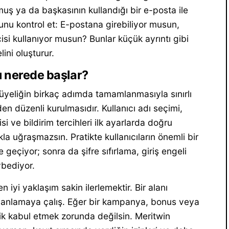
ulmuş ya da başkasının kullandığı bir e-posta ile
unu kontrol et: E-postana girebiliyor musun,
cisi kullanıyor musun? Bunlar küçük ayrıntı gibi
ni oluşturur.
ı nerede başlar?
üyeliğin birkaç adımda tamamlanmasıyla sınırlı
den düzenli kurulmasıdır. Kullanıcı adı seçimi,
isi ve bildirim tercihleri ilk ayarlarda doğru
a uğraşmazsın. Pratikte kullanıcıların önemli bir
geçiyor; sonra da şifre sıfırlama, giriş engeli
ybediyor.
iyi yaklaşım sakin ilerlemektir. Bir alanı
i anlamaya çalış. Eğer bir kampanya, bonus veya
ik kabul etmek zorunda değilsin. Meritwin