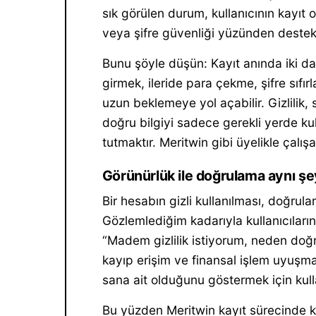
sık görülen durum, kullanıcının kayıt 
veya şifre güvenliği yüzünden destek
Bunu şöyle düşün: Kayıt anında iki da
girmek, ileride para çekme, şifre sı
uzun beklemeye yol açabilir. Gizlilik,
doğru bilgiyi sadece gerekli yerde k
tutmaktır. Meritwin gibi üyelikle çalı
Görünürlük ile doğrulama aynı şe
Bir hesabın gizli kullanılması, doğru
Gözlemlediğim kadarıyla kullanıcıların
“Madem gizlilik istiyorum, neden doğ
kayıp erişim ve finansal işlem uyuşma
sana ait olduğunu göstermek için kulla
Bu yüzden Meritwin kayıt sürecinde kul