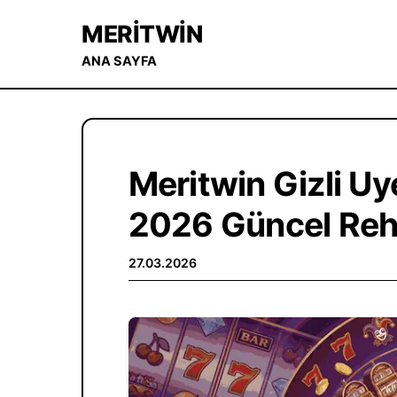
MERITWIN
ANA SAYFA
Meritwin Gizli Uy
2026 Güncel Reh
27.03.2026