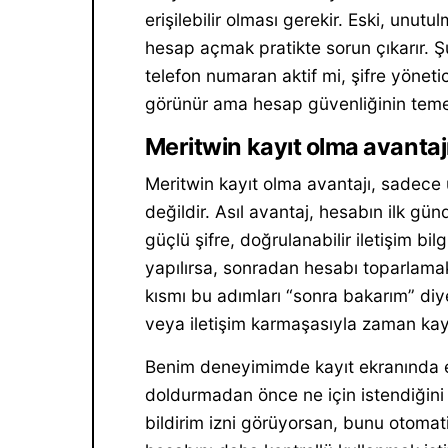
erişilebilir olması gerekir. Eski, unut
hesap açmak pratikte sorun çıkarır. Ş
telefon numaran aktif mi, şifre yöneti
görünür ama hesap güvenliğinin temeli
Meritwin kayıt olma avantaj
Meritwin kayıt olma avantajı, sadece 
değildir. Asıl avantaj, hesabın ilk gün
güçlü şifre, doğrulanabilir iletişim bilg
yapılırsa, sonradan hesabı toparlamakl
kısmı bu adımları “sonra bakarım” diye 
veya iletişim karmaşasıyla zaman ka
Benim deneyimimde kayıt ekranında en 
doldurmadan önce ne için istendiğin
bildirim izni görüyorsan, bunu otomat