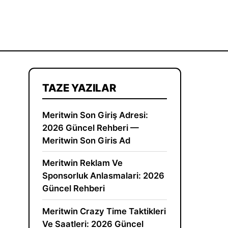
TAZE YAZILAR
Meritwin Son Giriş Adresi:
2026 Güncel Rehberi —
Meritwin Son Giris Ad
Meritwin Reklam Ve
Sponsorluk Anlasmalari: 2026
Güncel Rehberi
Meritwin Crazy Time Taktikleri
Ve Saatleri: 2026 Güncel