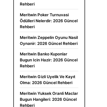
Rehberi
Meritwin Poker Turnuvasi
Ödülleri Nelerdir: 2026 Güncel
Rehberi
Meritwin Zeppelin Oyunu Nasil
Oynanir: 2026 Güncel Rehberi
Meritwin Banko Kuponlar
Bugun Icin Hazir: 2026 Güncel
Rehberi
Meritwin Gizli Uyelik Ve Kayıt
Olma: 2026 Güncel Rehberi
Meritwin Yuksek Oranli Maclar
Bugun Hangileri: 2026 Güncel
Rehberi