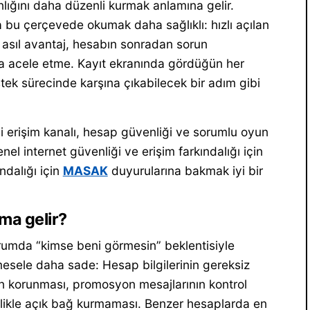
lığını daha düzenli kurmak anlamına gelir.
a bu çerçevede okumak daha sağlıklı: hızlı açılan
; asıl avantaj, hesabın sonradan sorun
da acele etme. Kayıt ekranında gördüğün her
tek sürecinde karşına çıkabilecek bir adım gibi
i erişim kanalı, hesap güvenliği ve sorumlu oyun
Genel internet güvenliği ve erişim farkındalığı için
ndalığı için
MASAK
duyurularına bakmak iyi bir
ama gelir?
urumda “kimse beni görmesin” beklentisiyle
 mesele daha sade: Hesap bilgilerinin gereksiz
nin korunması, promosyon mesajlarının kontrol
kimlikle açık bağ kurmaması. Benzer hesaplarda en