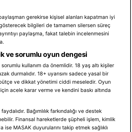
aylaşman gerekirse kişisel alanları kapatman iyi
gösterecek bilgileri de tamamen silersen süreç
ayrıntıyı paylaşma, fakat talebin incelenmesini
a.
ik ve sorumlu oyun dengesi
sorumlu kullanım da önemlidir. 18 yaş altı kişiler
uzak durmalıdır. 18+ uyarısını sadece yasal bir
bütçe ve dikkat yönetimi ciddi meseledir. Oyun
i için acele karar verme ve kendini baskı altında
ydalıdır. Bağımlılık farkındalığı ve destek
ebilir. Finansal hareketlerde şüpheli işlem, kimlik
da ise MASAK duyurularını takip etmek sağlıklı