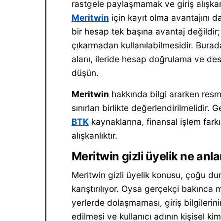
rastgele paylaşmamak ve giriş alışkan
Meritwin
için kayıt olma avantajını d
bir hesap tek başına avantaj değildir
çıkarmadan kullanılabilmesidir. Bura
alanı, ileride hesap doğrulama ve des
düşün.
Meritwin
hakkında bilgi ararken resm
sınırları birlikte değerlendirilmelidir. 
BTK
kaynaklarına, finansal işlem farkı
alışkanlıktır.
Meritwin gizli üyelik ne anl
Meritwin gizli üyelik konusu, çoğu d
karıştırılıyor. Oysa gerçekçi bakınca
yerlerde dolaşmaması, giriş bilgileri
edilmesi ve kullanıcı adının kişisel 